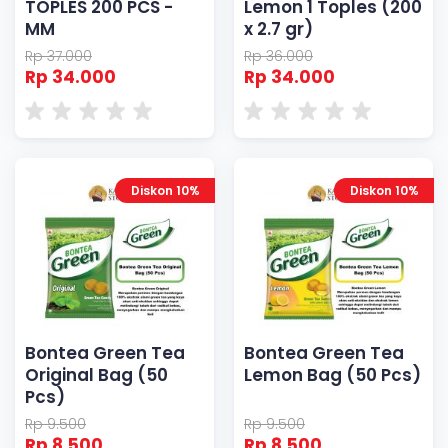
TOPLES 200 PCS -
Lemon 1 Toples (200
MM
x 2.7 gr)
Rp 37.000
Rp 36.000
Rp 34.000
Rp 34.000
Diskon 10%
Diskon 10%
Bontea Green Tea
Bontea Green Tea
Original Bag (50
Lemon Bag (50 Pcs)
Pcs)
Rp 9.500
Rp 9.500
Rp 8.500
Rp 8.500