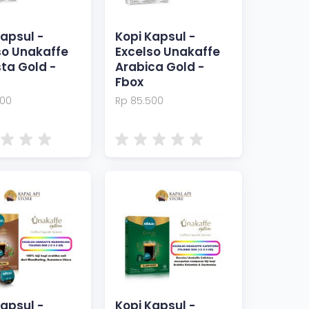
Kapsul -
Kopi Kapsul -
so Unakaffe
Excelso Unakaffe
ta Gold -
Arabica Gold -
Fbox
500
Rp 85.500
Kapsul -
Kopi Kapsul -