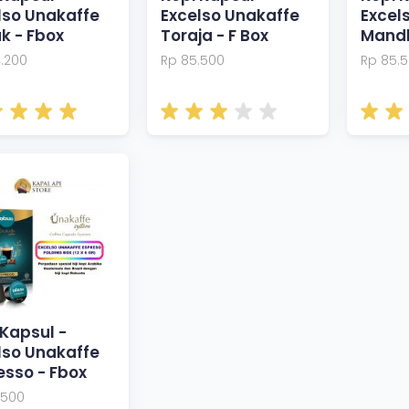
lso Unakaffe
Excelso Unakaffe
Excel
k - Fbox
Toraja - F Box
Mandh
4.200
Rp 85.500
Rp 85.
 Kapsul -
lso Unakaffe
esso - Fbox
.500