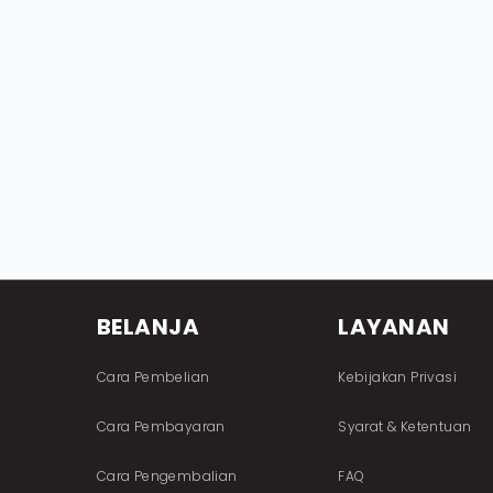
BELANJA
LAYANAN
Cara Pembelian
Kebijakan Privasi
Cara Pembayaran
Syarat & Ketentuan
Cara Pengembalian
FAQ