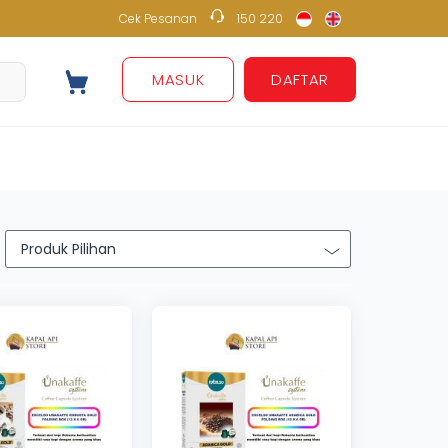
Cek Pesanan
150 220
150 220
MASUK
DAFTAR