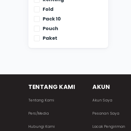
Fold
Pack 10
Pouch
Paket
TENTANG KAMI
AKUN
Tentang Kami
Akun Saya
Pers/Media
Pesanan Saya
Hubungi Kami
Lacak Pengiriman