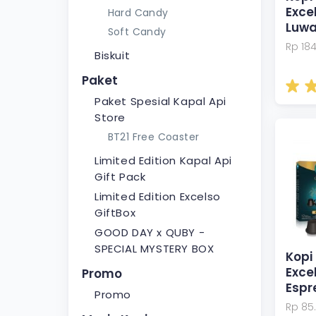
Exce
Hard Candy
Luwa
Soft Candy
Rp 18
Biskuit
Paket
Paket Spesial Kapal Api
Store
BT21 Free Coaster
Limited Edition Kapal Api
Gift Pack
Limited Edition Excelso
GiftBox
GOOD DAY x QUBY -
SPECIAL MYSTERY BOX
Kopi
Exce
Promo
Espr
Promo
Rp 85