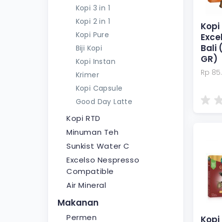
Kopi 3 in 1
Kopi 2 in 1
Kopi
Kopi Pure
Exce
Bali 
Biji Kopi
GR)
Kopi Instan
Rp 85
Krimer
Kopi Capsule
Good Day Latte
Kopi RTD
Minuman Teh
Sunkist Water C
Excelso Nespresso
Compatible
Air Mineral
Makanan
Permen
Kopi