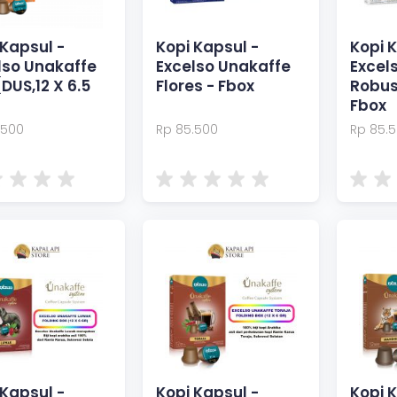
 Kapsul -
Kopi Kapsul -
Kopi 
lso Unakaffe
Excelso Unakaffe
Excel
(DUS,12 X 6.5
Flores - Fbox
Robus
Fbox
.500
Rp 85.500
Rp 85.
 Kapsul -
Kopi Kapsul -
Kopi 