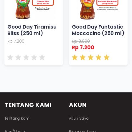
Good Day Tiramisu
Good Day Funtastic
Bliss (250 ml)
Moccacino (250 ml)
Rp 7.200
Rp 8.000
Rp 7.200
TENTANG KAMI
AKUN
Tentang Kami
Akun Saya
Pers/Media
Pesanan Saya