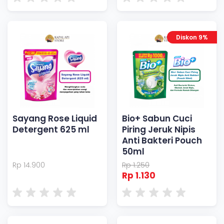
Diskon 9%
Sayang Rose Liquid
Bio+ Sabun Cuci
Detergent 625 ml
Piring Jeruk Nipis
Anti Bakteri Pouch
50ml
Rp 14.900
Rp 1.250
Rp 1.130