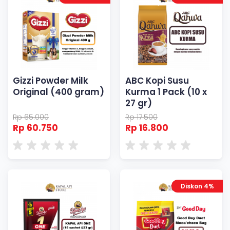
Gizzi Powder Milk
ABC Kopi Susu
Original (400 gram)
Kurma 1 Pack (10 x
27 gr)
Rp 65.000
Rp 17.500
Rp 60.750
Rp 16.800
Diskon 4%