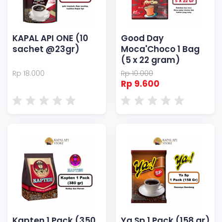
KAPAL API ONE (10
Good Day
sachet @23gr)
Moca'Choco 1 Bag
(5 x 22 gram)
Rp 18.000
Rp 10.000
Rp 9.600
Kapten 1 Pack (350
Ya Sp 1 Pack (158 gr)