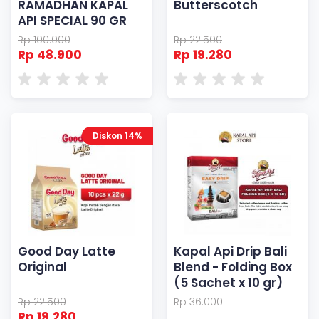
RAMADHAN KAPAL
Butterscotch
API SPECIAL 90 GR
Rp 100.000
Rp 22.500
Rp 48.900
Rp 19.280
Diskon 14%
Good Day Latte
Kapal Api Drip Bali
Original
Blend - Folding Box
(5 Sachet x 10 gr)
Rp 22.500
Rp 36.000
Rp 19.280