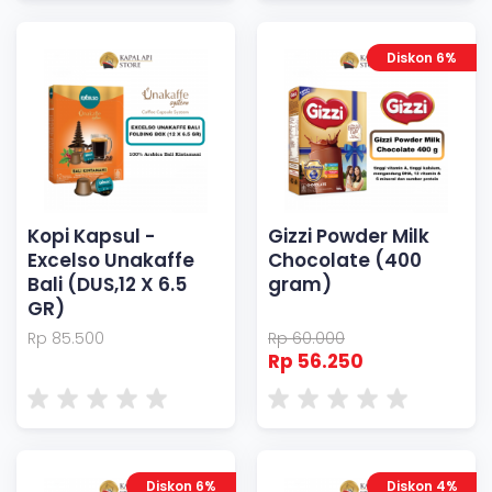
Diskon 6%
Kopi Kapsul -
Gizzi Powder Milk
Excelso Unakaffe
Chocolate (400
Bali (DUS,12 X 6.5
gram)
GR)
Rp 85.500
Rp 60.000
Rp 56.250
Diskon 6%
Diskon 4%