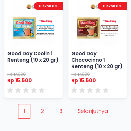
Diskon 8%
Diskon 8%
Good Day Coolin 1
Good Day
Renteng (10 x 20 gr)
Chococinno 1
Renteng (10 x 20 gr)
Rp 17.000
Rp 17.000
Rp 15.500
Rp 15.500
2
3
Selanjutnya
1