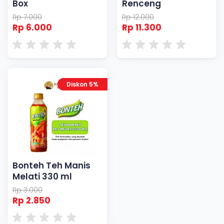
Box
Renceng
Rp 7.000
Rp 12.000
Rp 6.000
Rp 11.300
Diskon 5%
Bonteh Teh Manis
Melati 330 ml
Rp 3.000
Rp 2.850