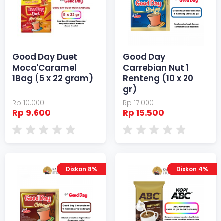
Good Day Duet
Good Day
Moca'Caramel
Carrebian Nut 1
1Bag (5 x 22 gram)
Renteng (10 x 20
gr)
Rp 10.000
Rp 17.000
Rp 9.600
Rp 15.500
Diskon 8%
Diskon 4%