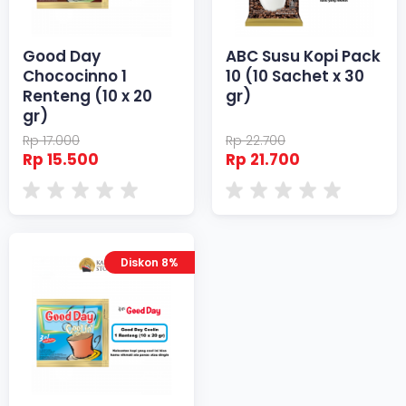
Good Day
ABC Susu Kopi Pack
Chococinno 1
10 (10 Sachet x 30
Renteng (10 x 20
gr)
gr)
Rp 17.000
Rp 22.700
Rp 15.500
Rp 21.700
Diskon 8%