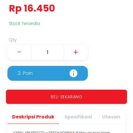
Rp 16.450
Stock Tersedia
Qty
-
+
2
Poin
BELI SEKARANG
Deskripsi Produk
Spesifikasi
Ulasan
KAPAL API FRESCO – FRESH KOPINYA !!! Minum kopi telah