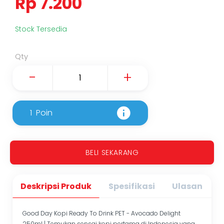
Rp 7.200
Stock Tersedia
Qty
-
+
1
Poin
BELI SEKARANG
Deskripsi Produk
Spesifikasi
Ulasan
Good Day Kopi Ready To Drink PET - Avocado Delight
250ml | Temukan sensai kopi pertama di Indonesia yang