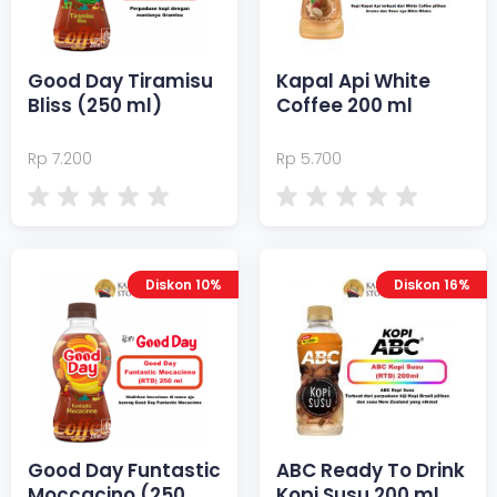
Good Day Tiramisu
Kapal Api White
Bliss (250 ml)
Coffee 200 ml
Rp 7.200
Rp 5.700
Diskon 10%
Diskon 16%
Good Day Funtastic
ABC Ready To Drink
Moccacino (250
Kopi Susu 200 ml