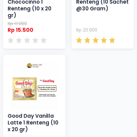
Chococinno 1
Renteng (10 Sachet
Renteng (10 x 20
@30 Gram)
gr)
Rp 17.000
Rp 15.500
Rp 20.900
Good Day Vanilla
Latte 1 Renteng (10
x 20 gr)