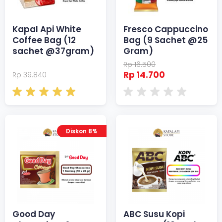
Kapal Api White
Fresco Cappuccino
Coffee Bag (12
Bag (9 Sachet @25
sachet @37gram)
Gram)
Rp 16.500
Rp 14.700
Rp 39.840
Diskon 8%
Good Day
ABC Susu Kopi