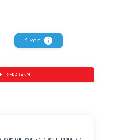
2
Poin
ELI SEKARANG
pengalaman ngopi yang playful, lembut, dan