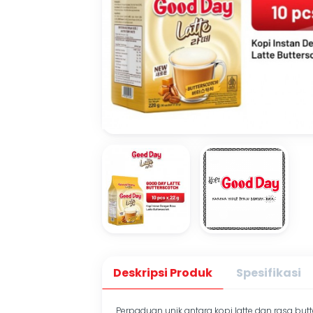
Deskripsi Produk
Spesifikasi
Perpaduan unik antara kopi latte dan rasa bu