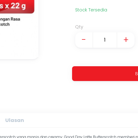
Stock Tersedia
Qty
-
+
B
Ulasan
tterscotch yang manis dan creamy. Good Day Latte Butterscotch memberi 