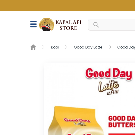
Kopi
Good Day Latte
Good Da