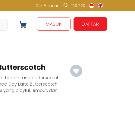
Cek Pesanan
150 220
150 220
MASUK
DAFTAR
Butterscotch
latte dan rasa butterscotch
od Day Latte Butterscotch
yang playful, lembut, dan