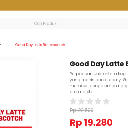
y
Good Day Latte Butterscotch
Good Day Latte 
Perpaduan unik antara kopi 
yang manis dan creamy. Go
memberi pengalaman ngopi 
bikin nagih.
Rp 22.500
Rp 19.280