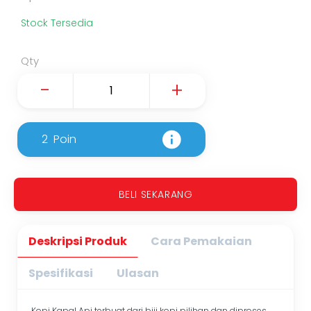
Stock Tersedia
Qty
-
+
2
Poin
BELI SEKARANG
Deskripsi Produk
Cara Pemakaian
Spesifikasi
Ulasan
Kopi Kapal Api terbuat dari biji kopi pilihan dan diproses