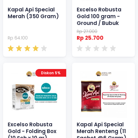
Kapal Api Special
Excelso Robusta
Merah (350 Gram)
Gold 100 gram -
Ground / Bubuk
Rp 27.000
Rp 25.700
Rp 64.100
Diskon 5%
Excelso Robusta
Kapal Api Special
Gold - Folding Box
Merah Renteng (11
(10 Sch x 10 gr)
Sachet @6 Gram)