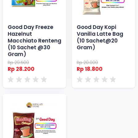
Good Day Freeze
Good Day Kopi
Hazelnut
Vanilla Latte Bag
Macchiato Renteng
(10 Sachet@20
(10 Sachet @30
Gram)
Gram)
Rp 29.500
Rp 20.000
Rp 28.200
Rp 18.800