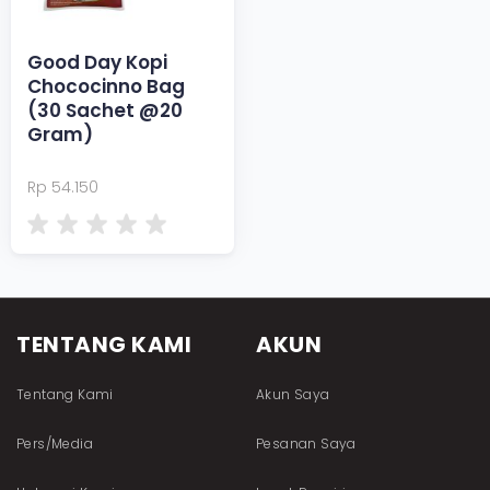
Good Day Kopi
Chococinno Bag
(30 Sachet @20
Gram)
Rp 54.150
TENTANG KAMI
AKUN
Tentang Kami
Akun Saya
Pers/Media
Pesanan Saya