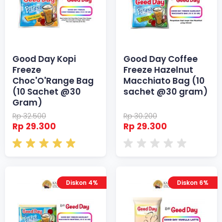
Good Day Kopi
Good Day Coffee
Freeze
Freeze Hazelnut
Choc'O'Range Bag
Macchiato Bag (10
(10 Sachet @30
sachet @30 gram)
Gram)
Rp 32.500
Rp 30.200
Rp 29.300
Rp 29.300
Diskon 4%
Diskon 6%