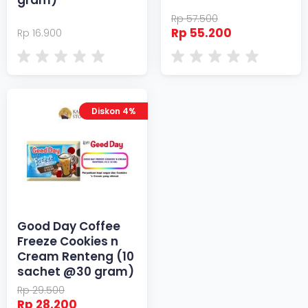
Rp 57.500
Rp 55.200
Rp 16.900
Diskon 4%
Good Day Coffee
Freeze Cookies n
Cream Renteng (10
sachet @30 gram)
Rp 29.500
Rp 28.200