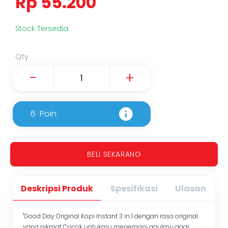
Rp 55.200
Stock Tersedia
Qty
-
+
6
Poin
BELI SEKARANG
Deskripsi Produk
Spesifikasi
Ulasan
"Good Day Original Kopi Instant 3 in 1 dengan rasa original
yang nikmat Cocok untukmu menemani gaulmu agar