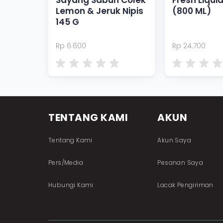
Sayang Sabun Colek
Fresh Liqui
Lemon & Jeruk Nipis
(800 ML)
145 G
Rp 6.600
Rp 24.700
TENTANG KAMI
AKUN
Tentang Kami
Akun Saya
Pers/Media
Pesanan Saya
Hubungi Kami
Lacak Pengiriman