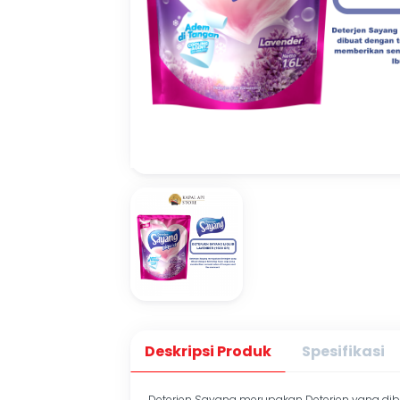
Deskripsi Produk
Spesifikasi
Deterjen Sayang merupakan Deterjen yang dib