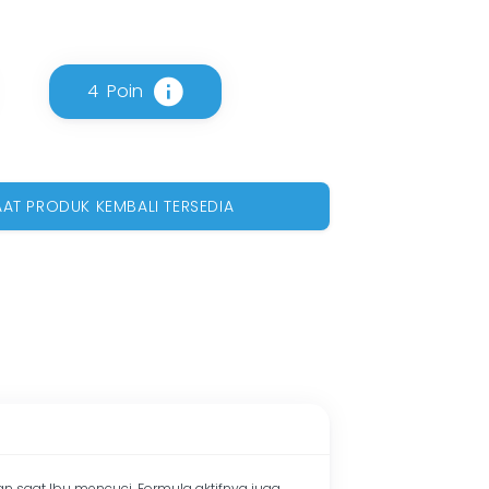
4
Poin
AAT PRODUK KEMBALI TERSEDIA
 saat Ibu mencuci. Formula aktifnya juga