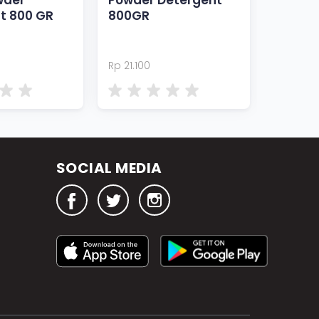
wder
Powder Detergent
t 800 GR
800GR
Rp 21.100
SOCIAL MEDIA