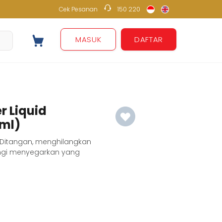
Cek Pesanan
150 220
150 220
MASUK
DAFTAR
 Liquid
 ml)
m Ditangan, menghilangkan
gi menyegarkan yang