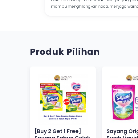
mampu menghilangkan noda, menjaga warna, 
Produk Pilihan
[Buy 2 Get 1 Free]
Sayang Ori