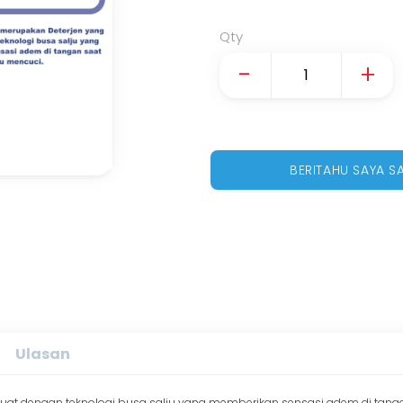
Qty
-
+
BERITAHU SAYA S
Ulasan
uat dengan teknologi busa salju yang memberikan sensasi adem di tangan