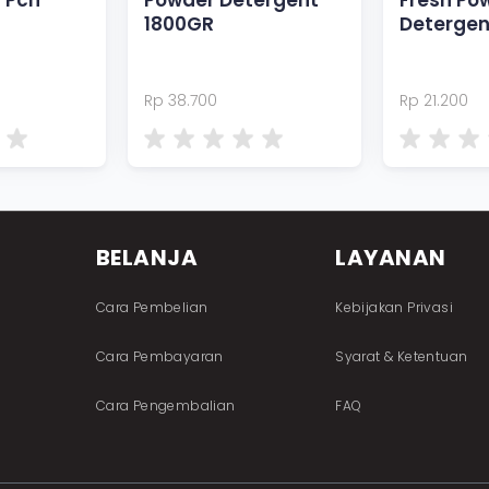
d Pch
Powder Detergent
Fresh Po
1800GR
Detergen
Rp 38.700
Rp 21.200
BELANJA
LAYANAN
Cara Pembelian
Kebijakan Privasi
Cara Pembayaran
Syarat & Ketentuan
Cara Pengembalian
FAQ