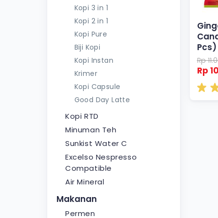
Kopi 3 in 1
Kopi 2 in 1
Ging
Kopi Pure
Cand
Pcs)
Biji Kopi
Kopi Instan
Rp 11.
Rp 1
Krimer
Kopi Capsule
Good Day Latte
Kopi RTD
Minuman Teh
Sunkist Water C
Excelso Nespresso
Compatible
Air Mineral
Makanan
Permen