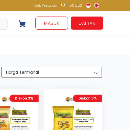
Cek Pesanan
150 220
150 220
MASUK
DAFTAR
Diskon 3%
Diskon 3%