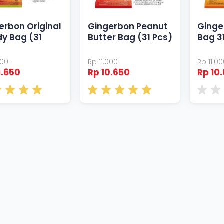
erbon Original
Gingerbon Peanut
Ginge
y Bag (31
Butter Bag (31 Pcs)
Bag 3
000
Rp 11.000
Rp 11.0
0.650
Rp 10.650
Rp 10