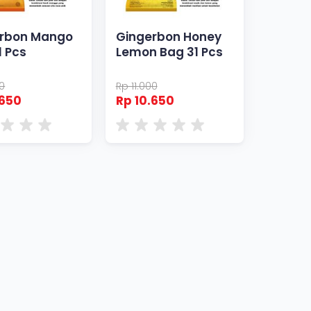
rbon Mango
Gingerbon Honey
1 Pcs
Lemon Bag 31 Pcs
00
Rp 11.000
.650
Rp 10.650