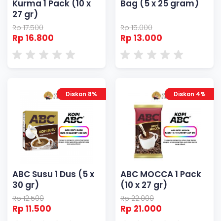
Kurma 1 Pack (10 x
Bag (5 x 25 gram)
27 gr)
Rp 17.500
Rp 15.000
Rp 16.800
Rp 13.000
Diskon 8%
Diskon 4%
ABC Susu 1 Dus (5 x
ABC MOCCA 1 Pack
30 gr)
(10 x 27 gr)
Rp 12.500
Rp 22.000
Rp 11.500
Rp 21.000